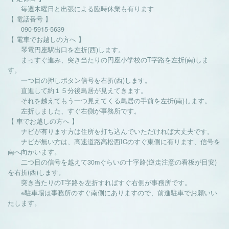
毎週木曜日と出張による臨時休業も有ります
【 電話番号 】
090-5915-5639
【 電車でお越しの方へ 】
琴電円座駅出口を左折(西)します。
まっすぐ進み、突き当たりの円座小学校のT字路を左折(南)しま
す。
一つ目の押しボタン信号を右折(西)します。
直進して約１５分後鳥居が見えてきます。
それを越えてもう一つ見えてくる鳥居の手前を左折(南)します。
左折しました、すぐ右側が事務所です。
【 車でお越しの方へ 】
ナビが有ります方は住所を打ち込んでいただければ大丈夫です。
ナビが無い方は、高速道路高松西ICのすぐ東側に有ります、信号を
南へ向かいます。
二つ目の信号を越えて30mぐらいの十字路(逆走注意の看板が目安)
を右折(西)します。
突き当たりのT字路を左折すればすぐ右側が事務所です。
※駐車場は事務所のすぐ南側にありますので、前進駐車でお願いい
たします。